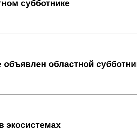
тном субботнике
е объявлен областной субботни
в экосистемах