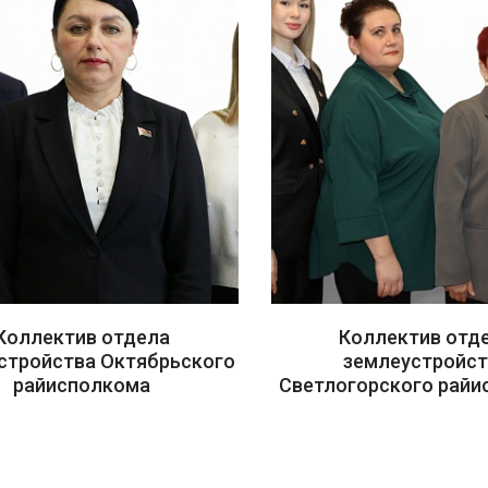
Коллектив отдела
Коллектив отд
стройства Октябрьского
землеустройс
райисполкома
Светлогорского райи