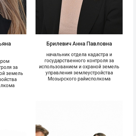
ьяна
Брилевич Анна Павловна
начальник отдела кадастра и
государственного контроля за
ором
использованием и охраной земель
троля за
управления землеустройства
ой земель
Мозырского райисполкома
ройства
олкома