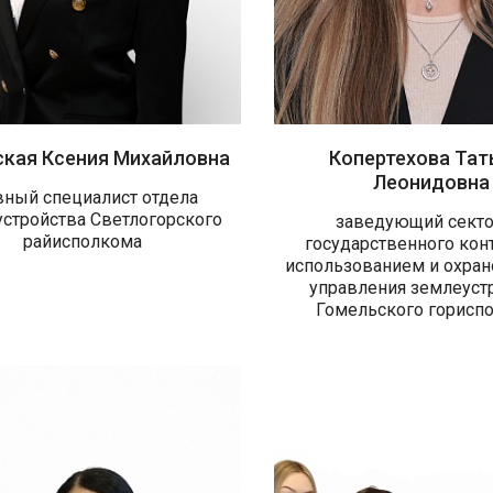
ская Ксения Михайловна
Копертехова Тат
Леонидовна
вный специалист отдела
стройства Светлогорского
заведующий сект
райисполкома
государственного кон
использованием и охран
управления землеуст
Гомельского горисп