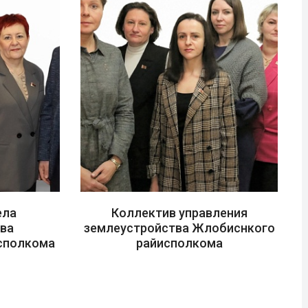
ела
Коллектив управления
тва
землеустройства Жлобиснкого
сполкома
райисполкома