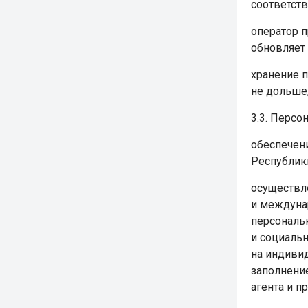
соответст
оператор 
обновляет 
хранение 
не дольше
3.3. Перс
обеспечен
Республик
осуществл
и междуна
персональ
и социальн
на индиви
заполнени
агента и пр