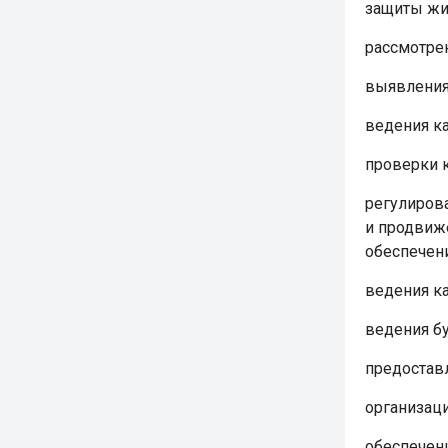
защиты жи
рассмотре
выявления
ведения к
проверки к
регулирова
и продвиже
обеспечени
ведения к
ведения бу
предостав
организац
обеспечен