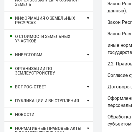
ИСПОЛЬЗОВАНИЕМ И ОХРАНОЙ
Закон Респ
ЗЕМЕЛЬ
данных);
ИНФОРМАЦИЯ О ЗЕМЕЛЬНЫХ
Закон Респ
РЕСУРСАХ
Закон Респ
О СТОИМОСТИ ЗЕМЕЛЬНЫХ
УЧАСТКОВ
иные норм
государств
ИНВЕСТОРАМ
2.2. Прав
ОРГАНИЗАЦИИ ПО
ЗЕМЛЕУСТРОЙСТВУ
Согласие 
Договоры,
ВОПРОС-ОТВЕТ
Оформлени
ПУБЛИКАЦИИ И ВЫСТУПЛЕНИЯ
персональ
НОВОСТИ
Обработка
субъектом 
НОРМАТИВНЫЕ ПРАВОВЫЕ АКТЫ